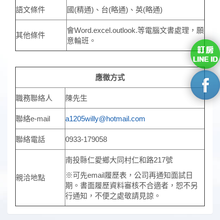
語文條件
國(精通)、台(略通)、英(略通)
會Word.excel.outlook.等電腦文書處理，願
其他條件
意輪班。
應徵方式
職務聯絡人
陳先生
聯絡e-mail
a1205willy@hotmail.com
聯絡電話
0933-179058
南投縣仁愛鄉大同村仁和路217號
※可先email履歷表，公司再通知面試日
親洽地點
期。書面履歷資料審核不合適者，恕不另
行通知，不便之處敬請見諒。