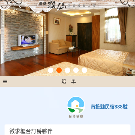
選 單
南投縣民宿888號
徵求櫃台訂房夥伴