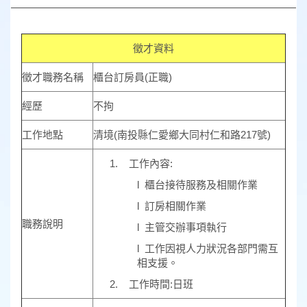
徵才資料
徵才職務名稱
櫃台訂房員(正職)
經歷
不拘
工作地點
清境(南投縣仁愛鄉大同村仁和路217號)
1. 工作內容:
l 櫃台接待服務及相關作業
l 訂房相關作業
職務說明
l 主管交辦事項執行
l 工作因視人力狀況各部門需互
相支援。
2. 工作時間:日班