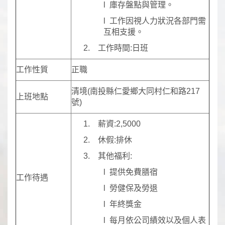
l 庫存盤點與管理。
l 工作因視人力狀況各部門需
互相支援。
2. 工作時間:日班
工作性質
正職
清境(南投縣仁愛鄉大同村仁和路217
上班地點
號)
1. 薪資:2,5000
2. 休假:排休
3. 其他福利:
l 提供免費膳宿
工作待遇
l 勞健保及勞退
l 年終獎金
l 每月依公司績效以及個人表