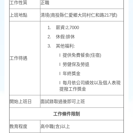
工作性質
正職
上班地點
清境(南投縣仁愛鄉大同村仁和路217號)
1. 薪資:2,7000
2. 休假:排休
3. 其他福利:
l 提供免費餐食(住宿)
工作待遇
l 勞健保及勞退
l 年終獎金
l 每月依公司績效以及個人表現
提撥工作獎金
開始上班日
面試錄取過後即可上班
工作條件限制
教育程度
高中職(含)以上