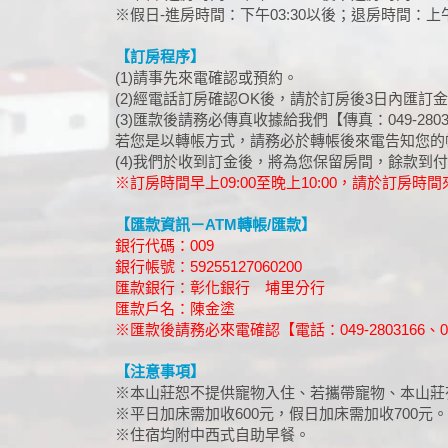
※假日-進房時間：下午03:30以後；退房時間：上午
【訂房程序】
(1)請事先來電確認或預約。
(2)經電話訂房確認OK後，請於訂房後3日內匯訂
(3)匯款後請務必傳真收據給我們【傳真：049-2803
若您是以轉帳方式，請務必於轉帳後來電告知您的
(4)我們於收到訂金後，將為您保留房間，餘款到
※訂房時間早上09:00至晚上10:00，請於訂房時
【匯款資訊－ATM轉帳/匯款】
銀行代碼：009
銀行帳號：59255127060200
匯款銀行：彰化銀行 埔里分行
匯款戶名：陳金塗
※匯款後請務必來電確認【電話：049-2803166、049-2
【注意事項】
※本山莊恕不提供寵物入住、若攜帶寵物、本山莊
※平日加床需加收600元，假日加床需加收700元。
※住宿均附中西式自助早餐。