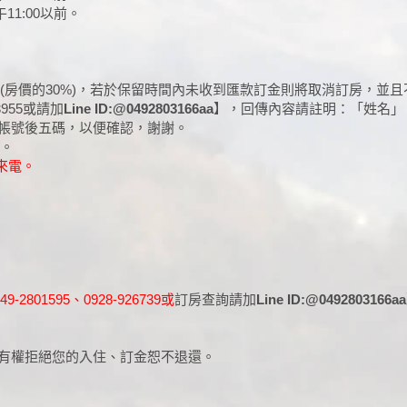
11:00以前。
金(房價的30%)，若於保留時間內未收到匯款訂金則將取消訂房，並
955或請加
Line ID:@0492803166aa
】，回傳內容請註明：「姓名」
帳號後五碼，以便確認，謝謝。
付。
間來電。
801595、0928-926739或
訂房查詢請加
Line ID:@0492803166aa
有權拒絕您的入住、訂金恕不退還。