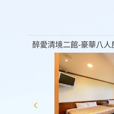
醉愛清境二館-豪華八人