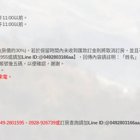
11:00以前。
11:00以前。
金(房價的30%)，若於保留時間內未收到匯款訂金則將取消訂房，並
955或請加
Line ID:@0492803166aa
】，回傳內容請註明：「姓名」
帳號後五碼，以便確認，謝謝。
付。
間來電。
801595、0928-926739或
訂房查詢請加
Line ID:@0492803166aa