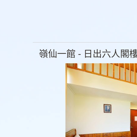
嶺仙一館 - 日出六人閣