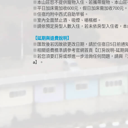
※本山莊恕不提供寵物入住、若攜帶寵物、本山莊
※平日加床需加收600元，假日加床需加收700元。
※住宿均附中西式自助早餐。
※室內全面禁止酒、吸煙、嚼檳榔。
※請依預定房型人數入住，若未依房型入住者，本
【延期與退費說明】
※匯款後若因故欲更改日期，請於住宿日5日前通
※相關退費標準請參考官網首頁【訂房說明-延期
※若您須要訂房或想進一步洽詢任何問題，請與『清境嶺仙花
a
】。