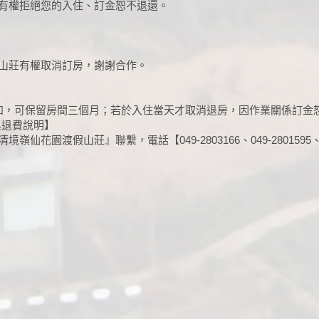
有權拒絕您的入住、訂金恕不退還。
山莊有權取消訂房，謝謝合作。
知，可保留房間三個月；若於入住當天才取消退房，因作業關係訂金
與退費說明】
園渡假山莊』聯繫，電話【049-2803166、049-2801595、09