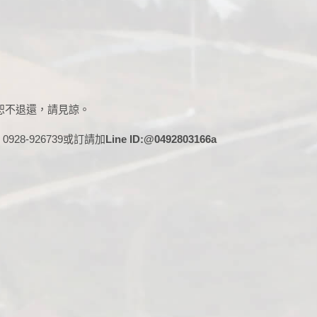
恕不退還，請見諒。
28-926739或訂請加
Line ID:@0492803166a