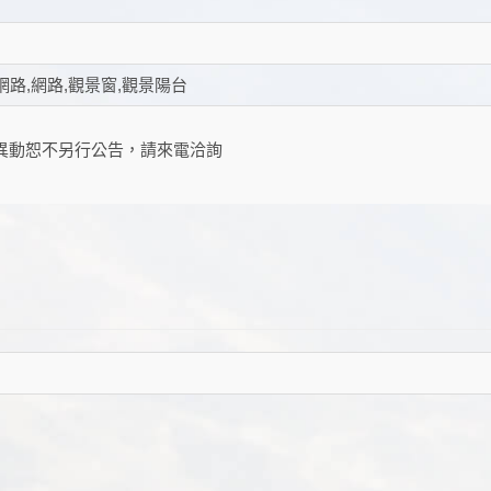
網路,網路,觀景窗,觀景陽台
異動恕不另行公告，請來電洽詢