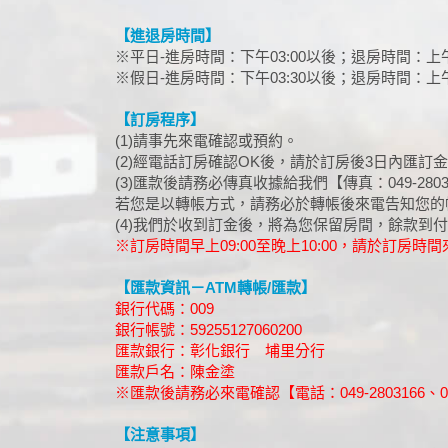
【進退房時間】
※平日-進房時間：下午03:00以後；退房時間：上午
※假日-進房時間：下午03:30以後；退房時間：上午
【訂房程序】
(1)請事先來電確認或預約。
(2)經電話訂房確認OK後，請於訂房後3日內匯訂
(3)匯款後請務必傳真收據給我們【傳真：049-2803
若您是以轉帳方式，請務必於轉帳後來電告知您的
(4)我們於收到訂金後，將為您保留房間，餘款到
※訂房時間早上09:00至晚上10:00，請於訂房時
【匯款資訊－ATM轉帳/匯款】
銀行代碼：009
銀行帳號：59255127060200
匯款銀行：彰化銀行 埔里分行
匯款戶名：陳金塗
※匯款後請務必來電確認【電話：049-2803166、049-2
【注意事項】